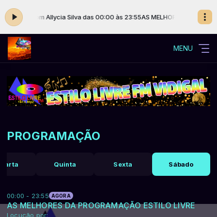
IVRE com Allycia Silva das 00:00 às 23:55
AS MELHORES DA PROGRAMA
MENU
PROGRAMAÇÃO
uarta
Quinta
Sexta
Sábado
00:00 - 23:55
AGORA
AS MELHORES DA PROGRAMAÇÃO ESTILO LIVRE
Locução por: