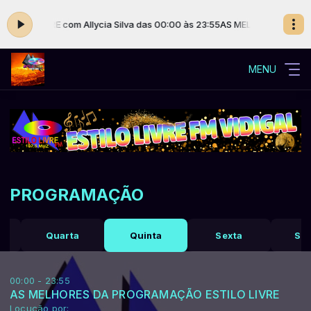
LO LIVRE com Allycia Silva das 00:00 às 23:55
AS MELHORES DA PROG
MENU
PROGRAMAÇÃO
Quarta
Quinta
Sexta
Sá
00:00 - 23:55
AS MELHORES DA PROGRAMAÇÃO ESTILO LIVRE
Locução por: