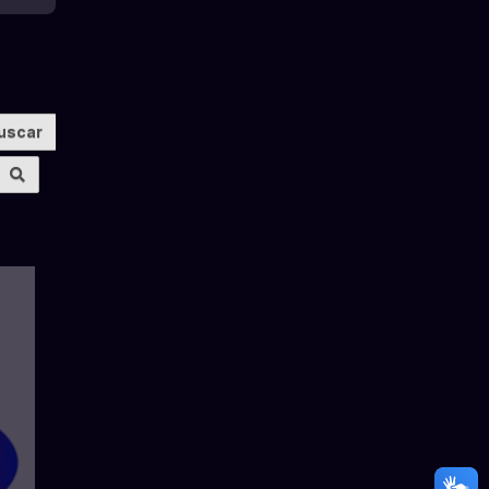
ca
uscar
Busca