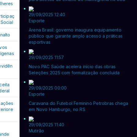
lheres
29/09/2025 12:40
rticipaç
Esporte
 Social
Arena Brasil: governo inaugura equipamento
analto
público que garante amplo acesso a práticas
esportivas
vos
dígenas
29/09/2025 11:57
evidên
Novo PAC Saúde acelera início das obras
Seleções 2025 com formalização concluída
ceita
29/09/2025 00:00
deral
Esporte
lações
Caravana do Futebol Feminino Petrobras chega
teriore
em Novo Hamburgo, no RS
29/09/2025 11:40
o
Mutirão
ande