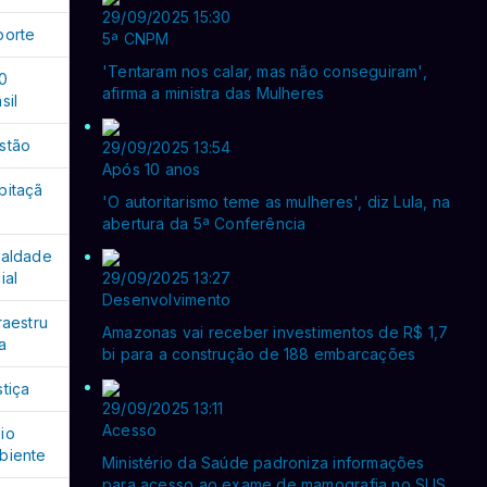
29/09/2025 15:30
porte
5ª CNPM
'Tentaram nos calar, mas não conseguiram',
0
afirma a ministra das Mulheres
sil
stão
29/09/2025 13:54
Após 10 anos
bitaçã
'O autoritarismo teme as mulheres', diz Lula, na
abertura da 5ª Conferência
ualdade
ial
29/09/2025 13:27
Desenvolvimento
raestru
Amazonas vai receber investimentos de R$ 1,7
a
bi para a construção de 188 embarcações
stiça
29/09/2025 13:11
Acesso
io
biente
Ministério da Saúde padroniza informações
para acesso ao exame de mamografia no SUS