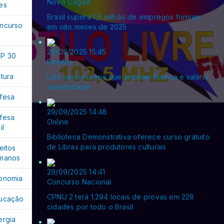
Novo Caged
es
Brasil supera 1,5 milhão de empregos formais
ncurso
em oito meses de 2025
29/09/2025 15:45
P 30
Direitos
ltura
Lula sanciona leis que ampliam licença e salário
maternidade
fesa
29/09/2025 14:48
fesa
Online
il
Biblioteca Demonstrativa oferece curso gratuito
de Libras para produtores culturais
eitos
manos
29/09/2025 14:41
onomia
Concurso Nacional
CPNU 2 terá 1.294 locais de provas em 228
ucação
cidades por todo o Brasil
ergia