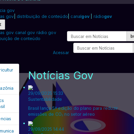
cia gov
ias gov
|
distribuição de conteúdo
|
canal
gov
|
rádio
gov
ias gov
canal gov
rádio gov
Bus
b
ibuição de conteúdo
Acessar
icultur
Notícias Gov
azônia
29/09/2025 15:33
Sustentabilidade
cs
sil
Brasil lança 5ª edição do plano para reduzir
emissões de CO₂ no setor aéreo
ências
29/09/2025 14:44
munica