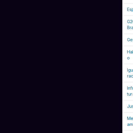
Es
G2
Bra
Ge
Ha
o
Ig
rac
Inf
tur
Ju
Me
am