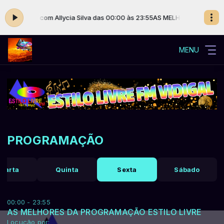
 LIVRE com Allycia Silva das 00:00 às 23:55
AS MELHORES DA PROGRA
MENU
PROGRAMAÇÃO
uarta
Quinta
Sexta
Sábado
00:00 - 23:55
AS MELHORES DA PROGRAMAÇÃO ESTILO LIVRE
Locução por: