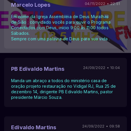
04/11/2022 • 22:51
Marcelo Lopes
Em nome da Igreja Assembléia de Deus Muralhas
de Sião ; convidado vocês para ouvir o Programa
Conectados com Deus, início 9:00 às 11:00 todos
Sábados.
Sempre com uma palavra de Deus para sua vida .
24/09/2022 • 10:04
PB Edivaldo Martins
Manda um abraço a todos do ministério casa de
oração projeto restauração no Vidigal RJ, Rua 25 de
dezembro 14, dirigente PB Edivaldo Martins, pastor
presidente Márcio Souza.
24/09/2022 • 09:58
Edivaldo Martins