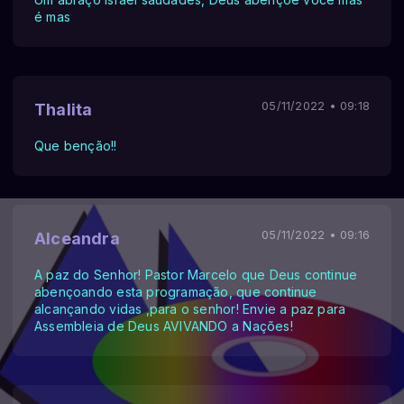
é mas
05/11/2022 • 09:18
Thalita
Que benção!!
05/11/2022 • 09:16
Alceandra
A paz do Senhor! Pastor Marcelo que Deus continue
abençoando esta programação, que continue
alcançando vidas ,para o senhor! Envie a paz para
Assembleia de Deus AVIVANDO a Nações!