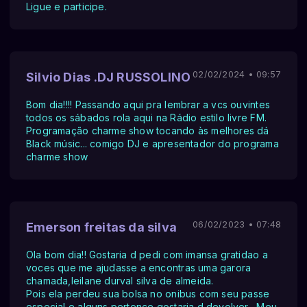
Ligue e participe.
02/02/2024 • 09:57
Silvio Dias .DJ RUSSOLINO
Bom dia!!!! Passando aqui pra lembrar a vcs ouvintes
todos os sábados rola aqui na Rádio estilo livre FM.
Programação charme show tocando às melhores dá
Black músic... comigo DJ e apresentador do programa
charme show
06/02/2023 • 07:48
Emerson freitas da silva
Ola bom dia!! Gostaria d pedi com imansa gratidao a
voces que me ajudasse a encontras uma garora
chamada,leilane durval silva de almeida.
Pois ela perdeu sua bolsa no onibus com seu passe
especial e alguns pertence gostaria d devolver . Meu