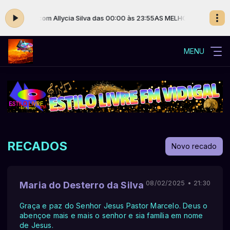
om Allycia Silva das 00:00 às 23:55
AS MELHORES DA PROGRAMAÇÃO ES
MENU
RECADOS
Novo recado
08/02/2025 • 21:30
Maria do Desterro da Silva
Graça e paz do Senhor Jesus Pastor Marcelo. Deus o
abençoe mais e mais o senhor e sia família em nome
de Jesus.