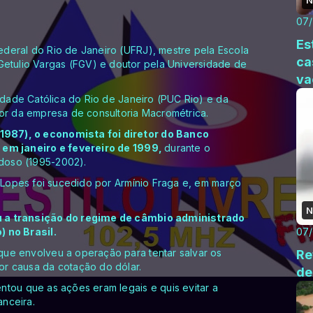
07
Es
deral do Rio de Janeiro (UFRJ), mestre pela Escola
ca
tulio Vargas (FGV) e doutor pela Universidade de
va
sidade Católica do Rio de Janeiro (PUC Rio) e da
dor da empresa de consultoria Macrométrica.
987), o economista foi diretor do Banco
 em janeiro e fevereiro de 1999,
durante o
doso (1995-2002).
. Lopes foi sucedido por Armínio Fraga e, em março
N
u a transição do regime de câmbio administrado
) no Brasil.
07
ue envolveu a operação para tentar salvar os
Re
r causa da cotação do dólar.
de
ntou que as ações eram legais e quis evitar a
anceira.