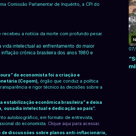
ma Comissão Parlamentar de Inquérito, a CPI do
e recebeu a notícia da morte com profundo pesar.
N
vida intelectual ao enfrentamento do maior
07
nflação crônica brasileira dos anos 1980 e
“S
mi
oura” do economista foi a criação e
Monetária (Copom),
órgão que conduz a política
 transparência e rigor técnico às decisões sobre a
a estabilização econômica brasileira” e deixa
a, ousadia intelectual e dedicação ao país”.
to autobiográfico, em formato de entrevista,
issional do economista.
Clique aqui para acessar
.
u de discussões sobre planos anti-inflacionário,