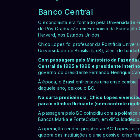
Banco Central
O economista era formado pela Universidade Fe
de Pós-Graduação em Economia da Fundação Ge
Harvard, nos Estados Unidos.
Chico Lopes foi professor da Pontifícia Univer
Universidade de Brasília (UnB), além de funda
Com passagem pelo Ministério da Fazenda (1
Central de 1995 e 1998 e presidente interino
governo do presidente Fernando Henrique Car
À época, o Brasil enfrentava uma crise cambial
daquele ano, deixou o BC.
Na curta presidência, Chico Lopes vivencio
para o câmbio flutuante (sem controle rígido
A passagem pelo BC coincidiu com a polêmica q
Bancos Marka e FonteCidam, em dificuldades po
A operação rendeu prejuízo ao BC. Lopes suste
quebra das instituições e uma possível crise fin