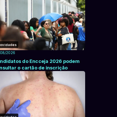
ovidades
/08/2026
ndidatos do Encceja 2026 podem
nsultar o cartão de inscrição
ovidades