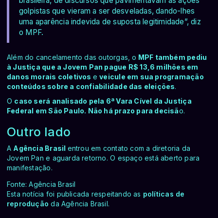
brasileira, de discursos que pavimentavam as ações
golpistas que vieram a ser desveladas, dando-lhes
uma aparência indevida de suposta legitimidade”, diz
o MPF.
Além do cancelamento das outorgas, o
MPF também pediu
à Justiça que a Jovem Pan pague R$ 13,6 milhões em
danos morais coletivos
e
veicule em sua programação
conteúdos sobre a confiabilidade das eleições
.
O
caso será analisado pela 6ª Vara Cível da Justiça
Federal em São Paulo. Não há prazo para decisã
o.
Outro lado
A
Agência Brasil
entrou em contato com a diretoria da
Jovem Pan e aguarda retorno. O espaço está aberto para
manifestação.
Fonte: Agência Brasil
Esta notícia foi publicada respeitando as
políticas de
reprodução
da Agência Brasil.