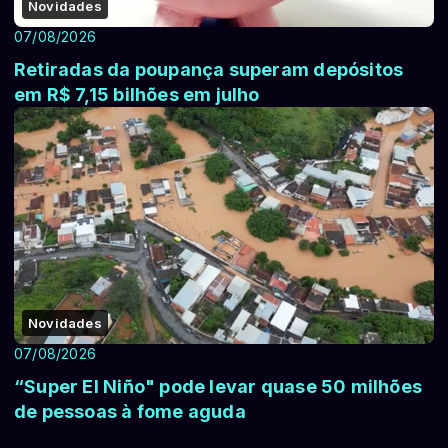
Novidades
07/08/2026
Retiradas da poupança superam depósitos
em R$ 7,15 bilhões em julho
Novidades
07/08/2026
“Super El Niño" pode levar quase 50 milhões
de pessoas à fome aguda