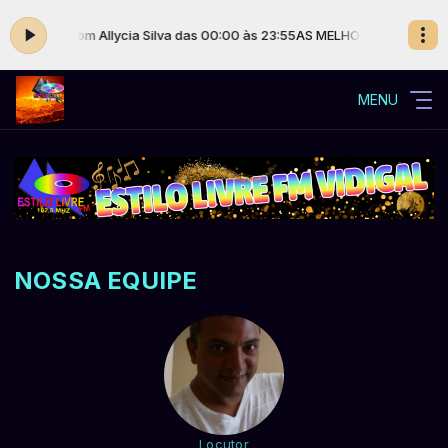
LIVRE com Allycia Silva das 00:00 às 23:55
AS MELHORES DA PROGRAMA
MENU
NOSSA EQUIPE
Locutor