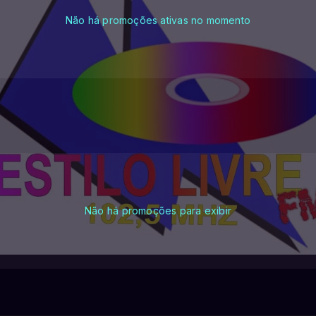
Não há promoções ativas no momento
Não há promoções para exibir