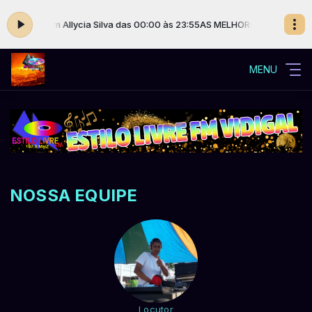
IVRE com Allycia Silva das 00:00 às 23:55
AS MELHORES DA PROGRAMAÇ
MENU
NOSSA EQUIPE
Locutor